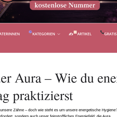
ATERINNEN
KATEGORIEN
✍
ARTIKEL
GRATI
der Aura – Wie du ene
g praktizierst
unsere Zähne – doch wie steht es um unsere energetische Hygiene? 
efordert, sondern auch unser feinstoffliches Energiefeld: die Aura.