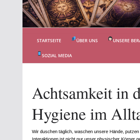
STARTSEITE
ÜBER UNS
UNSERE BER
SOZIAL MEDIA
Achtsamkeit in 
Hygiene im Allta
Wir duschen täglich, waschen unsere Hände, putzen 
Interaktionen ist nicht nur unser physischer Körper g