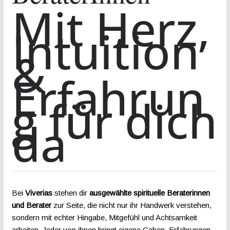
Mit Herz,
Intuition
&
Erfahrun
g für dich
da
Bei
Viverias
stehen dir
ausgewählte spirituelle Beraterinnen
und Berater
zur Seite, die nicht nur ihr Handwerk verstehen,
sondern mit echter Hingabe, Mitgefühl und Achtsamkeit
arbeiten. Jeder von ihnen bringt eigene Gaben, Erfahrungen