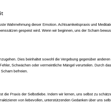
it
sste Wahrnehmung dieser Emotion. Achtsamkeitspraxis und Meditatio
benssätzen gespeist wird. Wenn wir beginnen, uns der Scham bewuss
 umzugehen. Dies beinhaltet sowohl die Vergebung gegenüber ander
ür Fehler, Schwächen oder vermeintliche Mängel verurteilen. Durch da
r Scham befreien.
g ist die Praxis der Selbstliebe. Indem wir lernen, uns selbst zu schä
raktizieren von liebevollen, unterstützenden Gedanken über uns selb