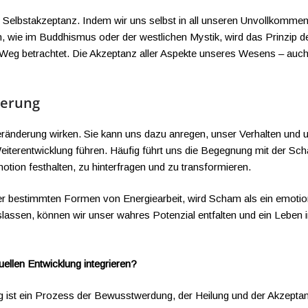
ren Selbstakzeptanz. Indem wir uns selbst in all unseren Unvollkommen
nen, wie im Buddhismus oder der westlichen Mystik, wird das Prinzip d
en Weg betrachtet. Die Akzeptanz aller Aspekte unseres Wesens – auc
derung
eränderung wirken. Sie kann uns dazu anregen, unser Verhalten und 
Weiterentwicklung führen. Häufig führt uns die Begegnung mit der S
otion festhalten, zu hinterfragen und zu transformieren.
 oder bestimmten Formen von Energiearbeit, wird Scham als ein emoti
slassen, können wir unser wahres Potenzial entfalten und ein Leben
ellen Entwicklung integrieren?
ng ist ein Prozess der Bewusstwerdung, der Heilung und der Akzepta