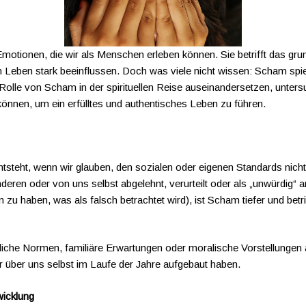
motionen, die wir als Menschen erleben können. Sie betrifft das grun
 Leben stark beeinflussen. Doch was viele nicht wissen: Scham spielt 
r Rolle von Scham in der spirituellen Reise auseinandersetzen, unter
können, um ein erfülltes und authentisches Leben zu führen.
ntsteht, wenn wir glauben, den sozialen oder eigenen Standards nicht 
deren oder von uns selbst abgelehnt, verurteilt oder als „unwürdig
zu haben, was als falsch betrachtet wird), ist Scham tiefer und betri
che Normen, familiäre Erwartungen oder moralische Vorstellungen au
 über uns selbst im Laufe der Jahre aufgebaut haben.
wicklung