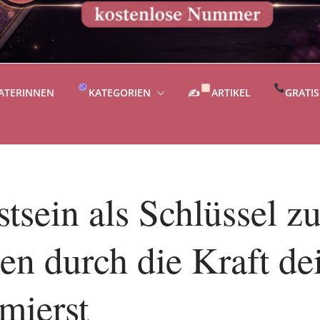
ATERINNEN
KATEGORIEN
✍
ARTIKEL
GRATI
tsein als Schlüssel z
n durch die Kraft de
mierst