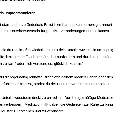
sein umprogrammieren
ht starr und unveränderlich. Es ist formbar und kann umprogrammiert
u dein Unterbewusstsein für positive Veränderungen nutzen kannst:
tze, die du regelmäßig wiederholst, um dein Unterbewusstsein umzu
lte, limitierende Glaubenssätze herausfordern und durch neue, stärk
ch zu sein“ oder „Ich verdiene es, glücklich zu sein.“
er du dir regelmäßig lebhafte Bilder von deinem idealen Leben oder den
fühlen verbindest, stärkst du dein Unterbewusstsein und motivierst d
s Unterbewusstsein direkt zu erreichen. Durch regelmäßige Meditati
es verbessern. Meditation hilft dabei, die Gedanken zur Ruhe zu b
e Muster zu erkennen und zu verändern.