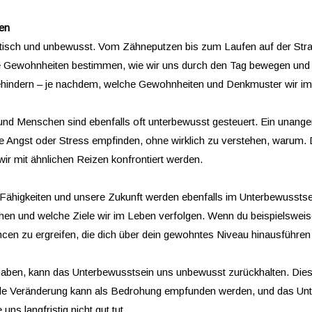
en
matisch und unbewusst. Vom Zähneputzen bis zum Laufen auf der St
e Gewohnheiten bestimmen, wie wir uns durch den Tag bewegen und wi
hindern – je nachdem, welche Gewohnheiten und Denkmuster wir im L
nd Menschen sind ebenfalls oft unterbewusst gesteuert. Ein unangen
ne Angst oder Stress empfinden, ohne wirklich zu verstehen, warum.
ir mit ähnlichen Reizen konfrontiert werden.
ähigkeiten und unsere Zukunft werden ebenfalls im Unterbewusstsei
hen und welche Ziele wir im Leben verfolgen. Wenn du beispielsweise 
ncen zu ergreifen, die dich über dein gewohntes Niveau hinausführen
en, kann das Unterbewusstsein uns unbewusst zurückhalten. Dies l
ede Veränderung kann als Bedrohung empfunden werden, und das Unt
s langfristig nicht gut tut.