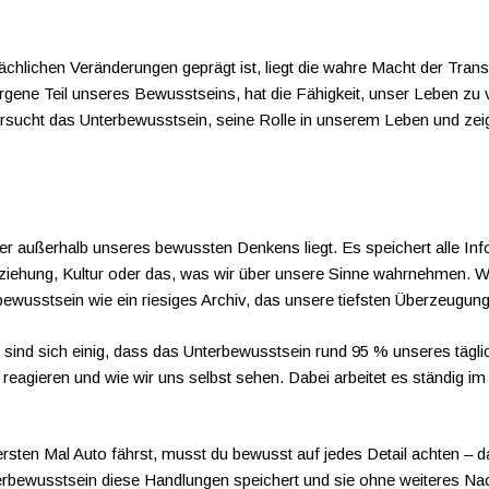
ächlichen Veränderungen geprägt ist, liegt die wahre Macht der Trans
gene Teil unseres Bewusstseins, hat die Fähigkeit, unser Leben zu v
ersucht das Unterbewusstsein, seine Rolle in unserem Leben und zeig
der außerhalb unseres bewussten Denkens liegt. Es speichert alle In
iehung, Kultur oder das, was wir über unsere Sinne wahrnehmen. Wä
rbewusstsein wie ein riesiges Archiv, das unsere tiefsten Überzeugu
ind sich einig, dass das Unterbewusstsein rund 95 % unseres täglic
n reagieren und wie wir uns selbst sehen. Dabei arbeitet es ständig
ersten Mal Auto fährst, musst du bewusst auf jedes Detail achten – 
erbewusstsein diese Handlungen speichert und sie ohne weiteres Nach