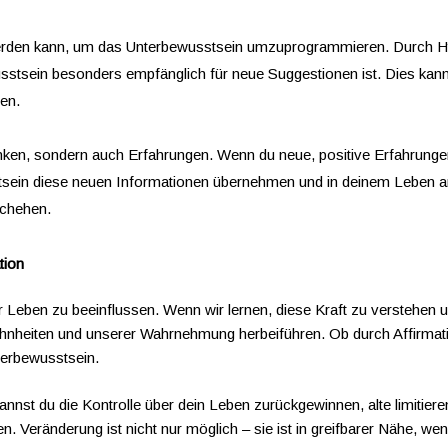
t werden kann, um das Unterbewusstsein umzuprogrammieren. Durch
stsein besonders empfänglich für neue Suggestionen ist. Dies kann b
en.
nken, sondern auch Erfahrungen. Wenn du neue, positive Erfahrunge
tsein diese neuen Informationen übernehmen und in deinem Leben 
schehen.
tion
Leben zu beeinflussen. Wenn wir lernen, diese Kraft zu verstehen un
nheiten und unserer Wahrnehmung herbeiführen. Ob durch Affirmatio
terbewusstsein.
nnst du die Kontrolle über dein Leben zurückgewinnen, alte limitie
. Veränderung ist nicht nur möglich – sie ist in greifbarer Nähe, we