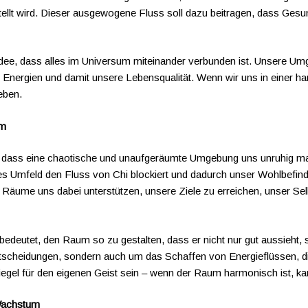
lt wird. Dieser ausgewogene Fluss soll dazu beitragen, dass Gesun
Idee, dass alles im Universum miteinander verbunden ist. Unsere Um
Energien und damit unsere Lebensqualität. Wenn wir uns in einer h
eben.
um
, dass eine chaotische und unaufgeräumte Umgebung uns unruhig mac
ches Umfeld den Fluss von Chi blockiert und dadurch unser Wohlbefi
 Räume uns dabei unterstützen, unsere Ziele zu erreichen, unser Se
edeutet, den Raum so zu gestalten, dass er nicht nur gut aussieht, 
Entscheidungen, sondern auch um das Schaffen von Energieflüssen, di
egel für den eigenen Geist sein – wenn der Raum harmonisch ist, ka
 Wachstum