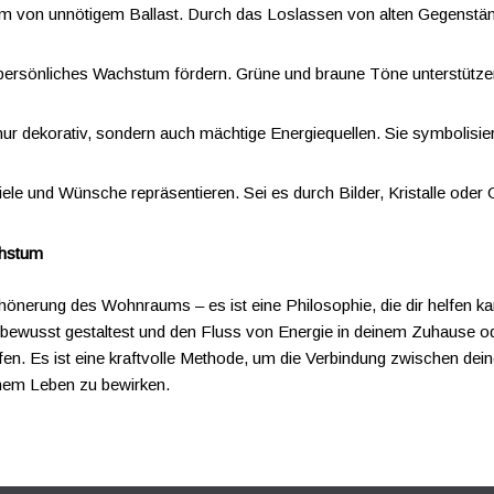
um von unnötigem Ballast. Durch das Loslassen von alten Gegenstän
 persönliches Wachstum fördern. Grüne und braune Töne unterstützen
 nur dekorativ, sondern auch mächtige Energiequellen. Sie symbolis
ele und Wünsche repräsentieren. Sei es durch Bilder, Kristalle oder O
chstum
hönerung des Wohnraums – es ist eine Philosophie, die dir helfen ka
bewusst gestaltest und den Fluss von Energie in deinem Zuhause od
en. Es ist eine kraftvolle Methode, um die Verbindung zwischen d
inem Leben zu bewirken.