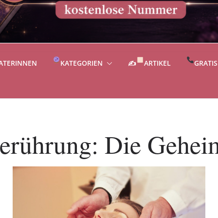
ATERINNEN
KATEGORIEN
✍
ARTIKEL
GRATI
erührung: Die Geheim