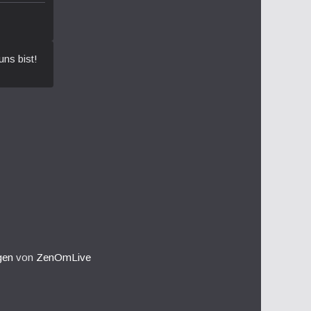
uns bist!
gen
von
ZenOmLive