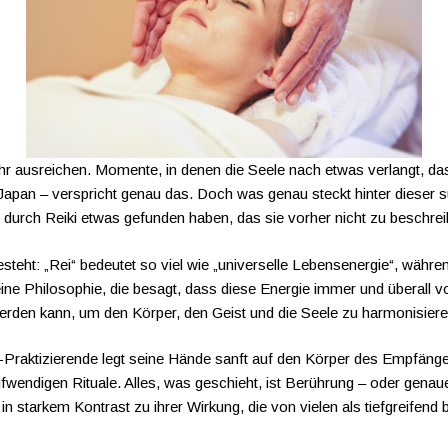
 ausreichen. Momente, in denen die Seele nach etwas verlangt, das t
 Japan – verspricht genau das. Doch was genau steckt hinter dieser 
durch Reiki etwas gefunden haben, das sie vorher nicht zu beschre
steht: „Rei“ bedeutet so viel wie „universelle Lebensenergie“, während
ne Philosophie, die besagt, dass diese Energie immer und überall vo
 werden kann, um den Körper, den Geist und die Seele zu harmonisiere
i-Praktizierende legt seine Hände sanft auf den Körper des Empfänger
aufwendigen Rituale. Alles, was geschieht, ist Berührung – oder gen
in starkem Kontrast zu ihrer Wirkung, die von vielen als tiefgreifend 