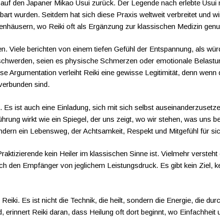
 auf den Japaner Mikao Usui zurück. Der Legende nach erlebte Usui n
enbart wurden. Seitdem hat sich diese Praxis weltweit verbreitet und 
enhäusern, wo Reiki oft als Ergänzung zur klassischen Medizin genut
sen. Viele berichten von einem tiefen Gefühl der Entspannung, als w
schwerden, seien es physische Schmerzen oder emotionale Belastung
e Argumentation verleiht Reiki eine gewisse Legitimität, denn wenn d
 verbunden sind.
e. Es ist auch eine Einladung, sich mit sich selbst auseinanderzuset
rung wirkt wie ein Spiegel, der uns zeigt, wo wir stehen, was uns be
ndern ein Lebensweg, der Achtsamkeit, Respekt und Mitgefühl für sic
Praktizierende kein Heiler im klassischen Sinne ist. Vielmehr versteht
auch den Empfänger von jeglichem Leistungsdruck. Es gibt kein Ziel,
Reiki. Es ist nicht die Technik, die heilt, sondern die Energie, die d
d, erinnert Reiki daran, dass Heilung oft dort beginnt, wo Einfachhe