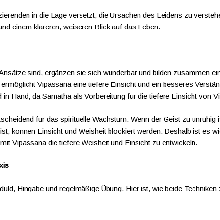
tizierenden in die Lage versetzt, die Ursachen des Leidens zu verste
t und einem klareren, weiseren Blick auf das Leben.
sätze sind, ergänzen sie sich wunderbar und bilden zusammen eine
ermöglicht Vipassana eine tiefere Einsicht und ein besseres Verstä
in Hand, da Samatha als Vorbereitung für die tiefere Einsicht von V
scheidend für das spirituelle Wachstum. Wenn der Geist zu unruhig is
t ist, können Einsicht und Weisheit blockiert werden. Deshalb ist es w
t Vipassana die tiefere Weisheit und Einsicht zu entwickeln.
xis
duld, Hingabe und regelmäßige Übung. Hier ist, wie beide Technik