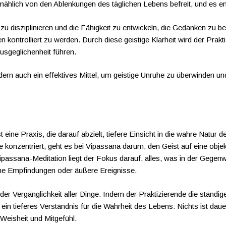
ählich von den Ablenkungen des täglichen Lebens befreit, und es en
u disziplinieren und die Fähigkeit zu entwickeln, die Gedanken zu be
n kontrolliert zu werden. Durch diese geistige Klarheit wird der Prakti
usgeglichenheit führen.
rn auch ein effektives Mittel, um geistige Unruhe zu überwinden und
t eine Praxis, die darauf abzielt, tiefere Einsicht in die wahre Natur
e konzentriert, geht es bei Vipassana darum, den Geist auf eine obj
passana-Meditation liegt der Fokus darauf, alles, was in der Gegenwa
che Empfindungen oder äußere Ereignisse.
 der Vergänglichkeit aller Dinge. Indem der Praktizierende die stä
n tieferes Verständnis für die Wahrheit des Lebens: Nichts ist dauerha
eisheit und Mitgefühl.