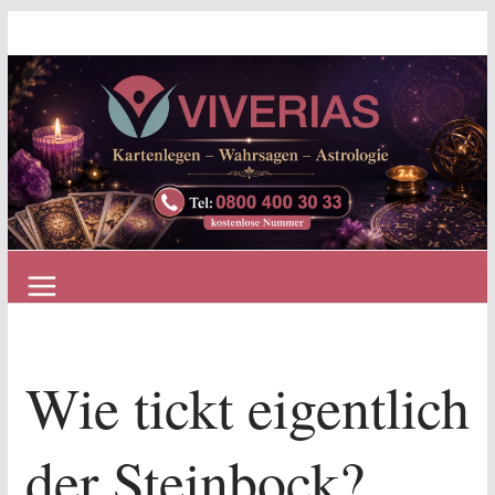
Zum
Inhalt
springen
Wie tickt eigentlich
der Steinbock?